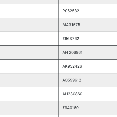
Ρ062582
ΑΙ431575
Σ663762
ΑΗ 206961
ΑΚ952426
ΑΟ599612
ΑΗ230860
Σ940160