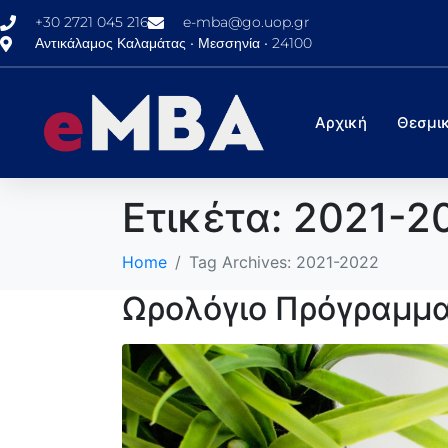
+30 2721 045 216
e-mba@go.uop.gr
Αντικάλαμος Καλαμάτας • Μεσσηνία • 24100
Αρχική
Θεσμικ
Ετικέτα:
2021-2
Home
Tag Archives: 2021-2022
Ωρολόγιο Πρόγραμμα