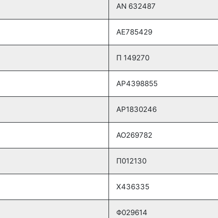
ΑΝ 632487
ΑΕ785429
Π 149270
AP4398855
AP1830246
AO269782
Π012130
Χ436335
Φ029614