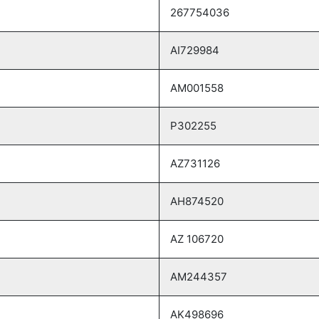
267754036
ΑΙ729984
ΑΜ001558
Ρ302255
ΑΖ731126
ΑΗ874520
ΑΖ 106720
ΑΜ244357
ΑΚ498696