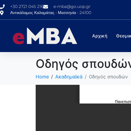
+30 2721 045 216
e-mba@go.uop.gr
Αντικάλαμος Καλαμάτας • Μεσσηνία • 24100
Αρχική
Θεσμικ
Οδηγός σπουδώ
Home
Ακαδημαϊκά
Οδηγός σπουδών