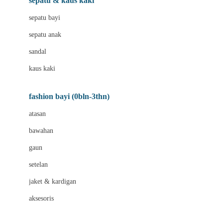
sepatu & kaus kaki
Bio Oil
sepatu bayi
Biolane
sepatu anak
Bite Fighters
sandal
Bizzi Growin
kaus kaki
Blackmores
fashion bayi (0bln-3thn)
Blooming Marvellous
atasan
Bonnels
bawahan
Bravado
gaun
Bruder
setelan
Brush Baby
jaket & kardigan
Buds Organics
aksesoris
Bugaboo
Buggygear