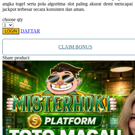
Squishmallows
angka togel serta pola algoritma slot paling akurat demi mencapai
jackpot terbesar secara konsisten dan aman.
Starbooks
choose qty
Stick-O
DAFTAR
LOGIN
Stokke
Sudocrem
CLAIM BONUS
Sumimo
Share product:
Sunnylife
Sun-Staches
Swimava
T
Tommee Tippee
Trunki
Tutti Bambini