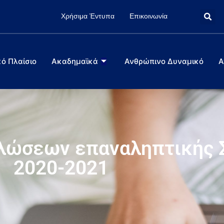
Χρήσιμα Έντυπα
Επικοινωνία
ό Πλαίσιο
Ακαδημαϊκά
Ανθρώπινο Δυναμικό
Α
λώσεων επαναληπτικής 
2020-2021