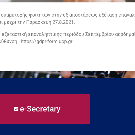
 συμμετοχής φοιτητών στην εξ αποστάσεως εξέταση επαναλ
ι μέχρι την Παρασκευή 27.8.2021.
 εξεταστική επαναληπτικής περιόδου Σεπτεμβρίου ακαδημαϊκ
θυνση : https://gdpr-form.uop.gr
e-Secretary