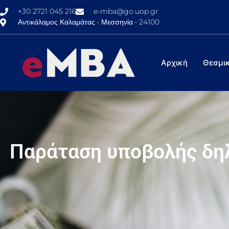
+30 2721 045 216
e-mba@go.uop.gr
Αντικάλαμος Καλαμάτας • Μεσσηνία • 24100
Αρχική
Θεσμικ
Παράταση υποβολής δη