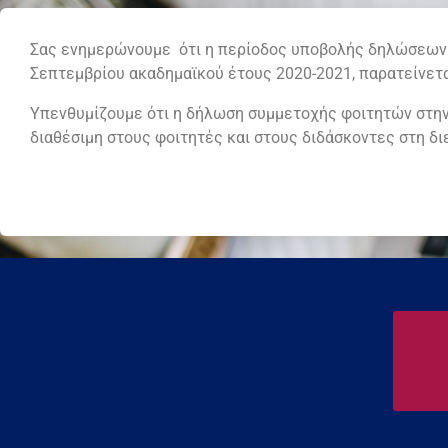
Σας ενημερώνουμε ότι η περίοδος υποβολής δηλώσεων
Σεπτεμβρίου ακαδημαϊκού έτους 2020-2021, παρατείνετα
Υπενθυμίζουμε ότι η δήλωση συμμετοχής φοιτητών στην
διαθέσιμη στους φοιτητές και στους διδάσκοντες στη διεύ