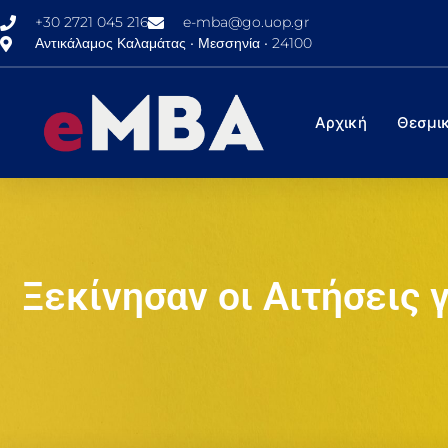
+30 2721 045 216
e-mba@go.uop.gr
Αντικάλαμος Καλαμάτας • Μεσσηνία • 24100
Αρχική
Θεσμικ
Ξεκίνησαν οι Αιτήσεις 