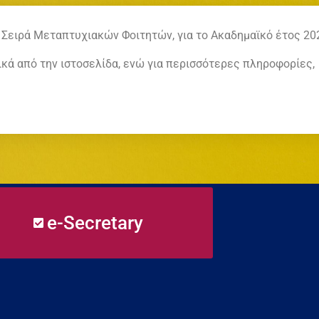
 Σειρά Μεταπτυχιακών Φοιτητών, για το Ακαδημαϊκό έτος 20
κά από την ιστοσελίδα, ενώ για περισσότερες πληροφορίες,
e-Secretary