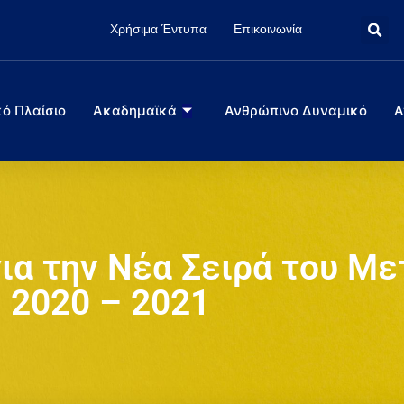
Χρήσιμα Έντυπα
Επικοινωνία
ό Πλαίσιο
Ακαδημαϊκά
Ανθρώπινο Δυναμικό
Α
για την Νέα Σειρά του Μ
2020 – 2021